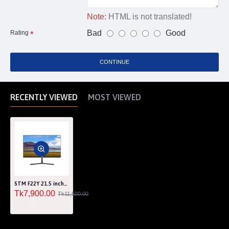
Note:
HTML is not translated!
Bad
Good
Rating
CONTINUE
RECENTLY VIEWED
MOST VIEWED
STM F22Y 21.5 inch FHD 75Hz Monitor
Tk7,900.00
Tk11,500.00