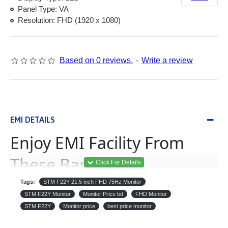
Panel Type: VA
Resolution: FHD (1920 x 1080)
Based on 0 reviews.
-
Write a review
EMI DETAILS
Enjoy EMI Facility From
These Banks
Tags:
STM F22Y 21.5 inch FHD 75Hz Monitor
(Equated Monthly
ইএমআই
STM F22Y Monitor
Monitor Price bd
FHD Monitor
Installment)
STM F22Y
Monitor price
best price monitor