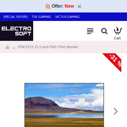
Offer:
New
SPECIAL OFFERS
TUF GAMING
VICTUS GAMING
STM F22Y 21.5 inch FHD 75Hz Monitor
-31 %