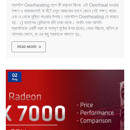
ল্যাপটপ Overheating হলে কী করবেন কিংবা এই Overheat হওয়ার
লক্ষণ ও কারনগুলোই বা কী? চলুন আজকের ব্লগে জেনে নেই লক্ষণ, কারন
এবং এ থেকে মুক্তি পাওয়ার উপায়। ল্যাপটপে Overheating যে কারনে
হয় - ১) বাতাসের ভেন্টগুলো যদি ঢাকা থাকে। অর্থাৎ যখন আপনি
ল্যাপটপকে একটি নরম বা অমসৃণ পৃষ্ঠের উপর রাখেন, যেমন বিছানা, বালিশ বা
আপনার কোলে, যা এর বায়ু প্রবাহকে আদতে হ্র..
READ MORE
02
Aug