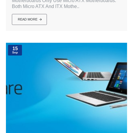
Motherboards Only Use Micro ATX Motherboards.
Both Micro ATX And ITX Mothe..
READ MORE
15
Sep