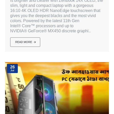
is brighter and clearer with Zenbook 14X OLED, the
slim, light and compact laptop with a gorgeous
16:10 4K OLED HDR NanoEdge touchscreen that
gives you the deepest blacks and the most vivid
colors. Powered by the latest 11th Gen
Intel® Core™ processors and up to
NVIDIA® GeForce® MX450 discrete graphi..
READ MORE
26
Jul