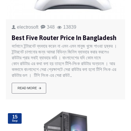
electrosoft
348
13839
Best Five Router Price In Bangladesh
বর্তমানে ইন্টারনেট ব্যবহার করেন না এমন এমন মানুজ খুজে পাওয়া দুষ্কর ।
ইন্টারনেট চালানোর জন্য আমরা বিভিন্ন জিনিস ব্যাবহার করার করলেও
রাউটার প্রায় সবাই ব্যাবহার করি । বাংলাদেশের যদি কোম দামে
কোন রাউটার এর কথা বলা হয় তাহলে টিপি-লিংক রাউটার অন্যতম । আর
কমদামে বাংলাদেশে সেরা প্রেক্ষাপটে সেরা রাউটার বলা হলো টিপি লিংক এর
রাউটার গুল । টিপি লিংক এর সেরা রাউট..
READ MORE
15
Sep