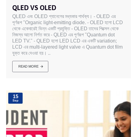
QLED VS OLED
QLED এবং OLED প্যানেলের মধ্যকার পার্থক্য। - OLED এর
পূর্ণরূপ "Organic light-emitting diode. - OLED হলো LCD
থেকে একেবারেই ভিন্ন একটি প্রযুক্তি - OLED তাদের পিক্সেল থেকে
নিজস্ব আলো নির্গত করে - QLED এর পূর্ণরূপ "Quantum dot
LED TV." - QLED হলো LED LCD এর একটি variation;
LCD এর multi-layered light valve এ Quantum dot film
যুক্ত করে দেওয়া হয়। ..
READ MORE
15
Sep