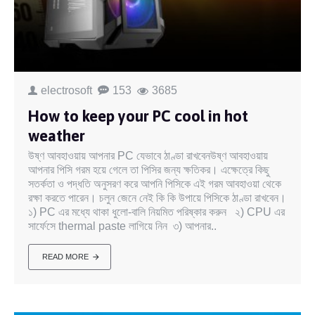
electrosoft
153
3685
How to keep your PC cool in hot
weather
উষ্ণ আবহাওয়ায় আপনার PC যেভাবে ঠাণ্ডা রাখবেনউষ্ণ আবহাওয়ায়
আপনার পিসি গরম হয়ে গেলে তা পিসির জন্য ক্ষতিকর। এক্ষেত্রে কিছু
সতর্কতা ও পদ্ধতি অনুসরণ করে আপনি পিসিকে এই গরম আবহাওয়া থেকে
রক্ষা করতে পারেন। চলুন জেনে নেই কি কি উপায়ে পিসিকে ঠাণ্ডা রাখবেন।
১) PC এর মধ্যে থাকা ধুলো-বালি নিয়মিত পরিষ্কার করুন ২) CPU এর
সার্ফেসে thermal paste লাগিয়ে নিন ৩) আপনার..
READ MORE