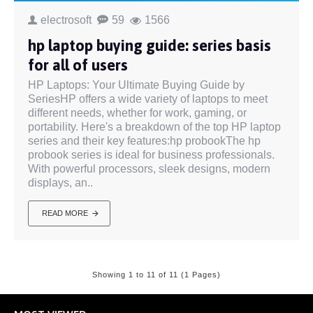
electrosoft
59
1566
hp laptop buying guide: series basis
for all of users
HP Laptops: Your Ultimate Buying Guide by
SeriesHP offers a wide variety of laptops to meet
different needs, whether for work, gaming, or
portability. Here's a breakdown of the top HP laptop
series and their key features:hp probookThe hp
probook series is ideal for business professionals.
With powerful processors, sleek designs, modern
displays, an..
READ MORE
Showing 1 to 11 of 11 (1 Pages)