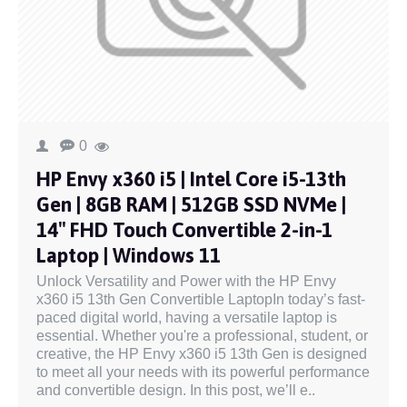
0
HP Envy x360 i5 | Intel Core i5-13th
Gen | 8GB RAM | 512GB SSD NVMe |
14″ FHD Touch Convertible 2-in-1
Laptop | Windows 11
Unlock Versatility and Power with the HP Envy
x360 i5 13th Gen Convertible LaptopIn today’s fast-
paced digital world, having a versatile laptop is
essential. Whether you're a professional, student, or
creative, the HP Envy x360 i5 13th Gen is designed
to meet all your needs with its powerful performance
and convertible design. In this post, we’ll e..