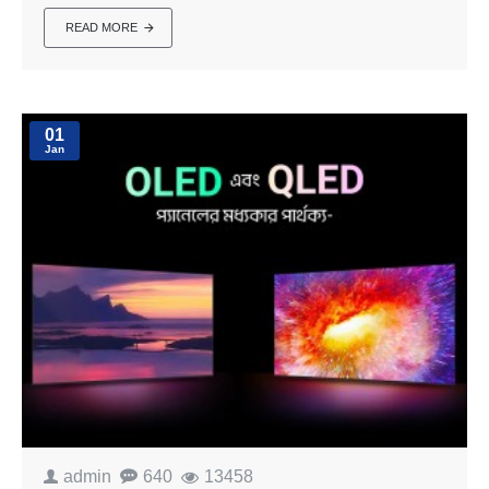
READ MORE
01
Jan
admin
640
13458