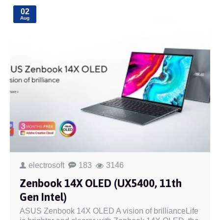
02
Aug
electrosoft
183
3146
Zenbook 14X OLED (UX5400, 11th
Gen Intel)
ASUS Zenbook 14X OLED A vision of brillianceLife