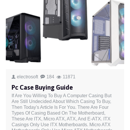
electrosoft
184
11871
Pc Case Buying Guide
If Are You Willing To Buy A Computer Casing But
Are Still Undecided About Which Casing To Buy,
Then Today's Article Is For You. There Are Four
Types Of Casing Based On The Motherboard,
These Are ITX, Micro ATX, ATX, And E-ATX. ITX
Casings Only Use ITX Motherboards. Micro ATX