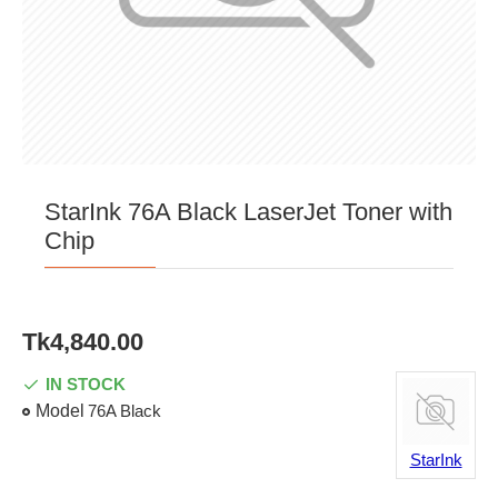
StarInk 76A Black LaserJet Toner with
Chip
Tk4,840.00
IN STOCK
Model
76A Black
StarInk