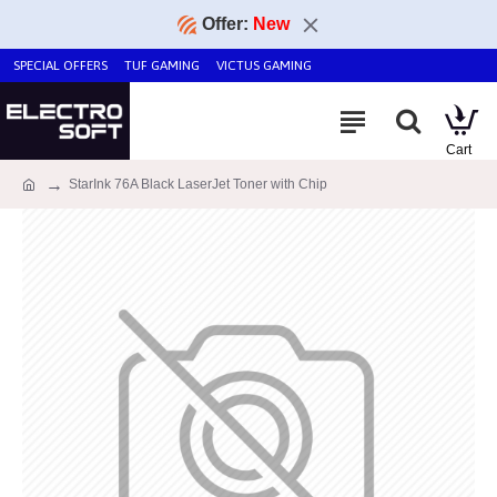
Offer:
New
SPECIAL OFFERS
TUF GAMING
VICTUS GAMING
StarInk 76A Black LaserJet Toner with Chip