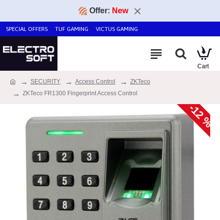
Offer:
New
SPECIAL OFFERS
TUF GAMING
VICTUS GAMING
SECURITY
Access Control
ZKTeco
ZKTeco FR1300 Fingerprint Access Control
-12 %