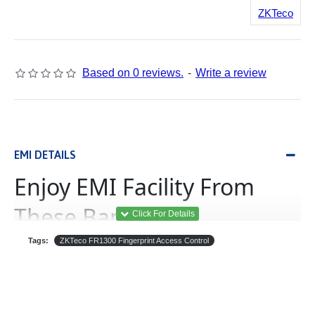
ZKTeco
Based on 0 reviews.
-
Write a review
EMI DETAILS
Enjoy EMI Facility From
These Banks
Tags:
ZKTeco FR1300 Fingerprint Access Control
(Equated Monthly
ইএমআই
Installment)