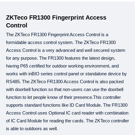
B‡j±ªmdU
থেকে
যে
কোন
পণ্য
ইএমআই
এর
আওতায়
কেনা
যাবে।
,
এই
সুবিধা
শুধুমাত্র
ব্রাঞ্চ
থেকে
কেনাকাটার
ক্ষেত্রে
পাওয়া
যাবে
অনলাইন
কেনাকাটায়
প
৫
,
ZKTeco FR1300 Fingerprint Access
একটি
অর্ডারের
পরিমাণ
ন্যূনতম
হাজার
টাকা
হতে
হবে
ঐ
অর্ডার
ভুক্ত
একেকটি
আইট
৩, ৬, ৯
১২
কিস্তির
সময়সীমা
এবং
মাস।
Control
০%
ইন্টারেস্ট
এবং
অন্য
কোন
চার্জ
কাটা
হয়
না।
The ZKTeco FR1300 Fingerprint Access Control is a
ক্রেডিট
কার্ডের
মাধ্যমে
কেনার
ক্ষেত্রে
এই
সুবিধা
পাওয়া
যাবে।
formidable access control system. The ZKTeco FR1300
B‡j±ªmdU
"Re
ইএমআই
এর
জন্য
ওয়েবসাইট
বা
কোটেশনে
উল্লিখিত
শুধুমাত্র
Price"
Access Control is a very advanced and well secured system
প্রযোজ্য।
+৮৮
09639259140
,
বিস্তারিত
জানতে
কল
করুন
for any purpose. The FR1300 features the latest design,
+৮৮
01913208040
having P65 certified for outdoor working environment, and
works with inBIO series control panel or standalone device by
RS485. The ZKTeco FR1300 Access Control is also packed
২১
টি
ব্যাংক
থেকে
ইএমআই
সুবিধা
পাওয়া
যাবে।
৩, ৬, ৯
১২
with doorbell function so that non-users can use the doorbell
আল
আরাফাহ
ইসলামী
ব্যাংক
এবং
মাস
৩, ৬, ৯
১২
ব্র্যাক
ব্যাংক
এবং
মাস
function to let people know of their presence.This controller
৩, ৬, ৯
১২
ব্যাংক
এশিয়া
এবং
মাস
supports standard functions like ID Card Module. The FR1300
(
): ৩, ৬, ৯
১২
সিটি
ব্যাংক
আমেরিকান
এক্সপ্রেস
কার্ড
এবং
মাস
Access Control uses Optional IC card reader with combination
(
): ৩, ৬, ৯
১২
ঢাকা
ব্যাংক
সুইপইট
এবং
মাস
of IC Card Module for reading the cards. The ZKTeco controller
-
(
): ৩, ৬, ৯
১২
ডাচ
বাংলা
ব্যাংক
ইন্সটাপে
এবং
মাস
is able to outdoors as well.
: ৩, ৬, ৯
১২
ইস্টার্ন
ব্যাংক
এবং
মাস