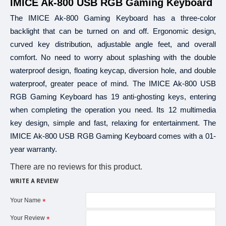
৫
,
IMICE Ak-800 USB RGB Gaming Keyboard
একটি
অর্ডারের
পরিমাণ
ন্যূনতম
হাজার
টাকা
হতে
হবে
ঐ
অর্ডার
ভুক্ত
একেকটি
আইট
৩, ৬, ৯
১২
কিস্তির
সময়সীমা
এবং
মাস।
The IMICE Ak-800 Gaming Keyboard has a three-color
০%
ইন্টারেস্ট
এবং
অন্য
কোন
চার্জ
কাটা
হয়
না।
backlight that can be turned on and off. Ergonomic design,
ক্রেডিট
কার্ডের
মাধ্যমে
কেনার
ক্ষেত্রে
এই
সুবিধা
পাওয়া
যাবে।
curved key distribution, adjustable angle feet, and overall
B‡j±ªmdU
"Re
ইএমআই
এর
জন্য
ওয়েবসাইট
বা
কোটেশনে
উল্লিখিত
শুধুমাত্র
Price"
comfort. No need to worry about splashing with the double
প্রযোজ্য।
+৮৮
09639259140
,
বিস্তারিত
জানতে
কল
করুন
waterproof design, floating keycap, diversion hole, and double
+৮৮
01913208040
waterproof, greater peace of mind. The IMICE Ak-800 USB
RGB Gaming Keyboard has 19 anti-ghosting keys, entering
when completing the operation you need. Its 12 multimedia
২১
টি
ব্যাংক
থেকে
ইএমআই
সুবিধা
পাওয়া
যাবে।
৩, ৬, ৯
১২
key design, simple and fast, relaxing for entertainment. The
আল
আরাফাহ
ইসলামী
ব্যাংক
এবং
মাস
৩, ৬, ৯
১২
ব্র্যাক
ব্যাংক
এবং
মাস
IMICE Ak-800 USB RGB Gaming Keyboard comes with a 01-
৩, ৬, ৯
১২
ব্যাংক
এশিয়া
এবং
মাস
year warranty.
(
): ৩, ৬, ৯
১২
সিটি
ব্যাংক
আমেরিকান
এক্সপ্রেস
কার্ড
এবং
মাস
There are no reviews for this product.
(
): ৩, ৬, ৯
১২
ঢাকা
ব্যাংক
সুইপইট
এবং
মাস
-
(
): ৩, ৬, ৯
১২
ডাচ
বাংলা
ব্যাংক
ইন্সটাপে
এবং
মাস
WRITE A REVIEW
: ৩, ৬, ৯
১২
ইস্টার্ন
ব্যাংক
এবং
মাস
: ৩, ৬, ৯
১২
Your Name
লংকা
বাংলা
এবং
মাস
(
): ৩, ৬, ৯
১২
মেঘনা
ব্যাংক
স্মার্টপে
এবং
মাস
Your Review
(
): ৩, ৬, ৯
১২
মার্কেন্টাইল
ব্যাংক
সিম্পলপে
এবং
মাস