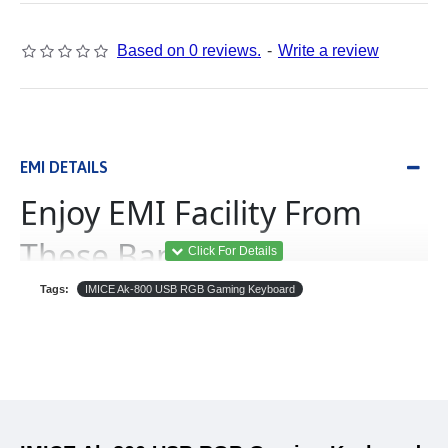
Based on 0 reviews.
-
Write a review
EMI DETAILS
Enjoy EMI Facility From
These Banks
Tags:
IMICE Ak-800 USB RGB Gaming Keyboard
(Equated Monthly
ইএমআই
Installment)
B‡j±ªmdU
থেকে
যে
কোন
পণ্য
ইএমআই
এর
আওতায়
কেনা
যাবে।
,
এই
সুবিধা
শুধুমাত্র
ব্রাঞ্চ
থেকে
কেনাকাটার
ক্ষেত্রে
পাওয়া
যাবে
অনলাইন
কেনাকাটায়
প