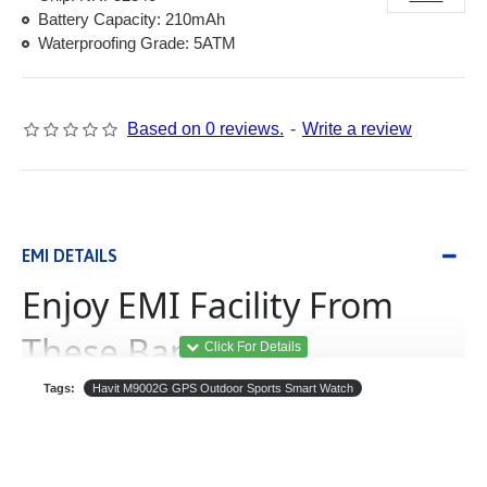
Battery Capacity: 210mAh
Waterproofing Grade: 5ATM
Based on 0 reviews.
-
Write a review
EMI DETAILS
Enjoy EMI Facility From
These Banks
Tags:
Havit M9002G GPS Outdoor Sports Smart Watch
(Equated Monthly
ইএমআই
Installment)