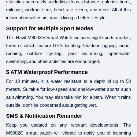
statistics accurately, including steps, distance, calories burnt,
: ৩, ৬, ৯
১২
লংকা
বাংলা
এবং
মাস
mileage, workout time, heart rate, sleep, and more. All of this
(
): ৩, ৬, ৯
১২
মেঘনা
ব্যাংক
স্মার্টপে
এবং
মাস
information will assist you in living a better lifestyle.
(
): ৩, ৬, ৯
১২
মার্কেন্টাইল
ব্যাংক
সিম্পলপে
এবং
মাস
(
): ৩, ৬, ৯
১২
মিডল্যান্ড
ব্যাংক
সিম্পলপে
এবং
মাস
Support for Multiple Sport Modes
(
): ৩, ৬, ৯
১২
মিউচুয়াল
ট্রাস্ট
ব্যাংক
ফ্লেক্সিপে
এবং
মাস
This Havit M9002G Smart Watch includes eight sports modes,
: ৩, ৬, ৯
১২
এনআরবি
ব্যাংক
এবং
মাস
three of which feature GPS locating. Outdoor jogging, indoor
(
): ৩, ৬, ৯
১২
ওয়ান
ব্যাংক
স্মার্টইমআই
এবং
মাস
(
): ৩, ৬, ৯
১২
প্রিমিয়ার
ব্যাংক
কমফোর্টপে
এবং
মাস
running, outdoor cycling, pool swimming, open-water
: ৩, ৬, ৯
১২
প্রাইম
ব্যাংক
এবং
মাস
swimming, and other activities are encouraged.
: ৩, ৬, ৯
১২
সাউথ
ইস্ট
ব্যাংক
এবং
মাস
5 ATM Waterproof Performance
: ৩
৬
স্ট্যান্ডার্ড
চাটার্ড
ব্যাংক
এবং
মাস
(
): ৩, ৬, ৯
১২
ট্রাষ্ট
ব্যাংক
ইজিপে
এবং
মাস
For 10 minutes, it is water resistant to a depth of up to 50
(
): ৩, ৬
৯
ইউনাইটেড
কমার্শিয়াল
ব্যাংক
ইউ
বাই
এবং
মাস
meters. Suitable for low-speed and shallow-water sports such
: ৩, ৬, ৯
১২
কমিউনিটি
ব্যাংক
এবং
মাস
as swimming. You may also take him for a bath. When it rains
outside, don't be concerned about getting wet.
SMS & Notification Reminder
Keep you updated on any relevant developments. The
M9002G smart watch will vibrate to notify you of incoming