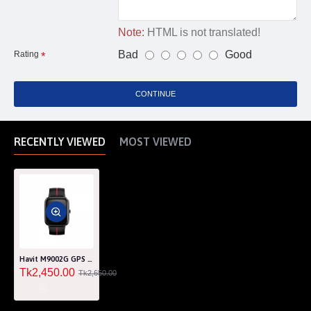
Note:
HTML is not translated!
Bad
Good
Rating
CONTINUE
RECENTLY VIEWED
MOST VIEWED
Havit M9002G GPS Outdoor Sports Smart Watch
Tk2,450.00
Tk2,650.00