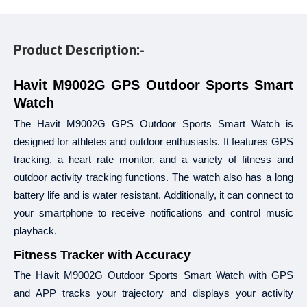
B‡j±ªmdU
থেকে
যে
কোন
পণ্য
ইএমআই
এর
আওতায়
কেনা
যাবে।
,
এই
সুবিধা
শুধুমাত্র
ব্রাঞ্চ
থেকে
কেনাকাটার
ক্ষেত্রে
পাওয়া
যাবে
অনলাইন
কেনাকাটায়
প
৫
,
Product Description:-
একটি
অর্ডারের
পরিমাণ
ন্যূনতম
হাজার
টাকা
হতে
হবে
ঐ
অর্ডার
ভুক্ত
একেকটি
আইট
৩, ৬, ৯
১২
কিস্তির
সময়সীমা
এবং
মাস।
০%
ইন্টারেস্ট
এবং
অন্য
কোন
চার্জ
কাটা
হয়
না।
Havit M9002G GPS Outdoor Sports Smart
ক্রেডিট
কার্ডের
মাধ্যমে
কেনার
ক্ষেত্রে
এই
সুবিধা
পাওয়া
যাবে।
Watch
B‡j±ªmdU
"Re
ইএমআই
এর
জন্য
ওয়েবসাইট
বা
কোটেশনে
উল্লিখিত
শুধুমাত্র
Price"
The Havit M9002G GPS Outdoor Sports Smart Watch is
প্রযোজ্য।
+৮৮
09639259140
,
বিস্তারিত
জানতে
কল
করুন
designed for athletes and outdoor enthusiasts. It features GPS
+৮৮
01913208040
tracking, a heart rate monitor, and a variety of fitness and
outdoor activity tracking functions. The watch also has a long
battery life and is water resistant. Additionally, it can connect to
২১
টি
ব্যাংক
থেকে
ইএমআই
সুবিধা
পাওয়া
যাবে।
your smartphone to receive notifications and control music
৩, ৬, ৯
১২
আল
আরাফাহ
ইসলামী
ব্যাংক
এবং
মাস
৩, ৬, ৯
১২
ব্র্যাক
ব্যাংক
এবং
মাস
playback.
৩, ৬, ৯
১২
ব্যাংক
এশিয়া
এবং
মাস
Fitness Tracker with Accuracy
(
): ৩, ৬, ৯
১২
সিটি
ব্যাংক
আমেরিকান
এক্সপ্রেস
কার্ড
এবং
মাস
(
): ৩, ৬, ৯
১২
The Havit M9002G Outdoor Sports Smart Watch with GPS
ঢাকা
ব্যাংক
সুইপইট
এবং
মাস
-
(
): ৩, ৬, ৯
১২
ডাচ
বাংলা
ব্যাংক
ইন্সটাপে
এবং
মাস
and APP tracks your trajectory and displays your activity
: ৩, ৬, ৯
১২
ইস্টার্ন
ব্যাংক
এবং
মাস