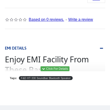
Based on 0 reviews.
-
Write a review
EMI DETAILS
Enjoy EMI Facility From
These Banks
Tags:
F&D HT-330 Soundbar Bluetooth Speaker
(Equated Monthly
ইএমআই
Installment)
B‡j±ªmdU
থেকে
যে
কোন
পণ্য
ইএমআই
এর
আওতায়
কেনা
যাবে।