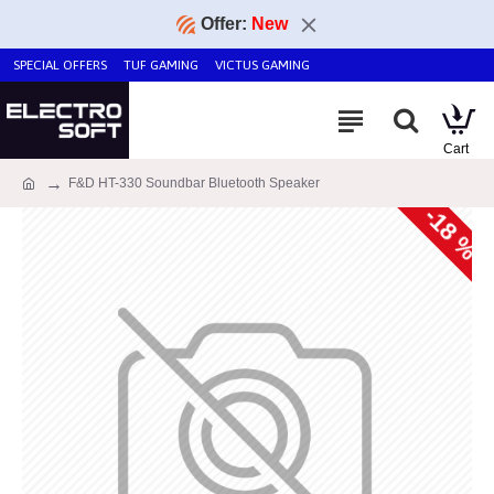
Offer:
New
SPECIAL OFFERS
TUF GAMING
VICTUS GAMING
F&D HT-330 Soundbar Bluetooth Speaker
-18 %