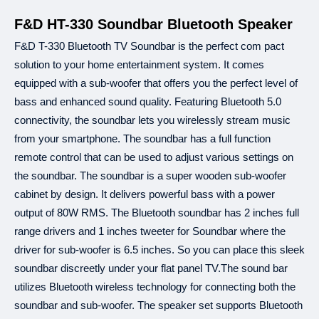
,
এই
সুবিধা
শুধুমাত্র
ব্রাঞ্চ
থেকে
কেনাকাটার
ক্ষেত্রে
পাওয়া
যাবে
অনলাইন
কেনাকাটায়
প
৫
,
F&D HT-330 Soundbar Bluetooth Speaker
একটি
অর্ডারের
পরিমাণ
ন্যূনতম
হাজার
টাকা
হতে
হবে
ঐ
অর্ডার
ভুক্ত
একেকটি
আইট
৩, ৬, ৯
১২
কিস্তির
সময়সীমা
এবং
মাস।
F&D T-330 Bluetooth TV Soundbar is the perfect com pact
০%
ইন্টারেস্ট
এবং
অন্য
কোন
চার্জ
কাটা
হয়
না।
solution to your home entertainment system. It comes
ক্রেডিট
কার্ডের
মাধ্যমে
কেনার
ক্ষেত্রে
এই
সুবিধা
পাওয়া
যাবে।
equipped with a sub-woofer that offers you the perfect level of
B‡j±ªmdU
"Re
ইএমআই
এর
জন্য
ওয়েবসাইট
বা
কোটেশনে
উল্লিখিত
শুধুমাত্র
Price"
bass and enhanced sound quality. Featuring Bluetooth 5.0
প্রযোজ্য।
+৮৮
09639259140
,
বিস্তারিত
জানতে
কল
করুন
connectivity, the soundbar lets you wirelessly stream music
+৮৮
01913208040
from your smartphone. The soundbar has a full function
remote control that can be used to adjust various settings on
the soundbar. The soundbar is a super wooden sub-woofer
২১
টি
ব্যাংক
থেকে
ইএমআই
সুবিধা
পাওয়া
যাবে।
৩, ৬, ৯
১২
cabinet by design. It delivers powerful bass with a power
আল
আরাফাহ
ইসলামী
ব্যাংক
এবং
মাস
৩, ৬, ৯
১২
ব্র্যাক
ব্যাংক
এবং
মাস
output of 80W RMS. The Bluetooth soundbar has 2 inches full
৩, ৬, ৯
১২
ব্যাংক
এশিয়া
এবং
মাস
range drivers and 1 inches tweeter for Soundbar where the
(
): ৩, ৬, ৯
১২
সিটি
ব্যাংক
আমেরিকান
এক্সপ্রেস
কার্ড
এবং
মাস
driver for sub-woofer is 6.5 inches. So you can place this sleek
(
): ৩, ৬, ৯
১২
ঢাকা
ব্যাংক
সুইপইট
এবং
মাস
soundbar discreetly under your flat panel TV.The sound bar
-
(
): ৩, ৬, ৯
১২
ডাচ
বাংলা
ব্যাংক
ইন্সটাপে
এবং
মাস
utilizes Bluetooth wireless technology for connecting both the
: ৩, ৬, ৯
১২
ইস্টার্ন
ব্যাংক
এবং
মাস
: ৩, ৬, ৯
১২
soundbar and sub-woofer. The speaker set supports Bluetooth
লংকা
বাংলা
এবং
মাস