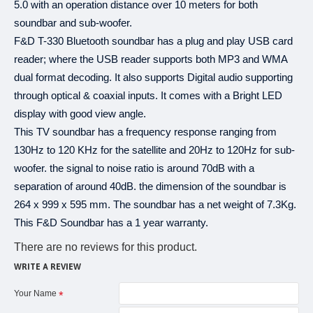
(
): ৩, ৬, ৯
১২
মেঘনা
ব্যাংক
স্মার্টপে
এবং
মাস
5.0 with an operation distance over 10 meters for both
(
): ৩, ৬, ৯
১২
মার্কেন্টাইল
ব্যাংক
সিম্পলপে
এবং
মাস
soundbar and sub-woofer.
(
): ৩, ৬, ৯
১২
মিডল্যান্ড
ব্যাংক
সিম্পলপে
এবং
মাস
F&D T-330 Bluetooth soundbar has a plug and play USB card
(
): ৩, ৬, ৯
১২
মিউচুয়াল
ট্রাস্ট
ব্যাংক
ফ্লেক্সিপে
এবং
মাস
reader; where the USB reader supports both MP3 and WMA
: ৩, ৬, ৯
১২
এনআরবি
ব্যাংক
এবং
মাস
(
): ৩, ৬, ৯
১২
dual format decoding. It also supports Digital audio supporting
ওয়ান
ব্যাংক
স্মার্টইমআই
এবং
মাস
(
): ৩, ৬, ৯
১২
প্রিমিয়ার
ব্যাংক
কমফোর্টপে
এবং
মাস
through optical & coaxial inputs. It comes with a Bright LED
: ৩, ৬, ৯
১২
প্রাইম
ব্যাংক
এবং
মাস
display with good view angle.
: ৩, ৬, ৯
১২
সাউথ
ইস্ট
ব্যাংক
এবং
মাস
This TV soundbar has a frequency response ranging from
: ৩
৬
স্ট্যান্ডার্ড
চাটার্ড
ব্যাংক
এবং
মাস
130Hz to 120 KHz for the satellite and 20Hz to 120Hz for sub-
(
): ৩, ৬, ৯
১২
ট্রাষ্ট
ব্যাংক
ইজিপে
এবং
মাস
woofer. the signal to noise ratio is around 70dB with a
(
): ৩, ৬
৯
ইউনাইটেড
কমার্শিয়াল
ব্যাংক
ইউ
বাই
এবং
মাস
: ৩, ৬, ৯
১২
separation of around 40dB. the dimension of the soundbar is
কমিউনিটি
ব্যাংক
এবং
মাস
264 x 999 x 595 mm. The soundbar has a net weight of 7.3Kg.
This F&D Soundbar has a 1 year warranty.
There are no reviews for this product.
WRITE A REVIEW
Your Name