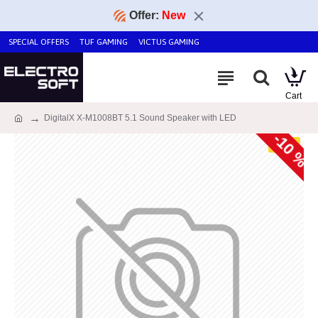
Offer:
New
SPECIAL OFFERS
TUF GAMING
VICTUS GAMING
DigitalX X-M1008BT 5.1 Sound Speaker with LED
-10 %
HOT