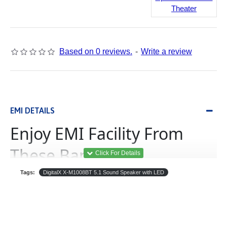
Theater
Based on 0 reviews.
-
Write a review
EMI DETAILS
Enjoy EMI Facility From
These Banks
Tags:
DigitalX X-M1008BT 5.1 Sound Speaker with LED
(Equated Monthly
ইএমআই
Installment)