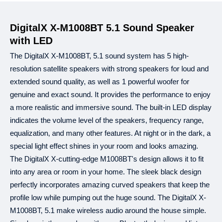
B‡j±ªmdU
থেকে
যে
কোন
পণ্য
ইএমআই
এর
আওতায়
কেনা
যাবে।
,
এই
সুবিধা
শুধুমাত্র
ব্রাঞ্চ
থেকে
কেনাকাটার
ক্ষেত্রে
পাওয়া
যাবে
অনলাইন
কেনাকাটায়
প
৫
,
DigitalX X-M1008BT 5.1 Sound Speaker
একটি
অর্ডারের
পরিমাণ
ন্যূনতম
হাজার
টাকা
হতে
হবে
ঐ
অর্ডার
ভুক্ত
একেকটি
আইট
৩, ৬, ৯
১২
কিস্তির
সময়সীমা
এবং
মাস।
with LED
০%
ইন্টারেস্ট
এবং
অন্য
কোন
চার্জ
কাটা
হয়
না।
The DigitalX X-M1008BT, 5.1 sound system has 5 high-
ক্রেডিট
কার্ডের
মাধ্যমে
কেনার
ক্ষেত্রে
এই
সুবিধা
পাওয়া
যাবে।
resolution satellite speakers with strong speakers for loud and
B‡j±ªmdU
"Re
ইএমআই
এর
জন্য
ওয়েবসাইট
বা
কোটেশনে
উল্লিখিত
শুধুমাত্র
Price"
extended sound quality, as well as 1 powerful woofer for
প্রযোজ্য।
+৮৮
09639259140
,
বিস্তারিত
জানতে
কল
করুন
genuine and exact sound. It provides the performance to enjoy
+৮৮
01913208040
a more realistic and immersive sound. The built-in LED display
indicates the volume level of the speakers, frequency range,
equalization, and many other features. At night or in the dark, a
২১
টি
ব্যাংক
থেকে
ইএমআই
সুবিধা
পাওয়া
যাবে।
৩, ৬, ৯
১২
special light effect shines in your room and looks amazing.
আল
আরাফাহ
ইসলামী
ব্যাংক
এবং
মাস
৩, ৬, ৯
১২
ব্র্যাক
ব্যাংক
এবং
মাস
The DigitalX X-cutting-edge M1008BT's design allows it to fit
৩, ৬, ৯
১২
ব্যাংক
এশিয়া
এবং
মাস
into any area or room in your home. The sleek black design
(
): ৩, ৬, ৯
১২
সিটি
ব্যাংক
আমেরিকান
এক্সপ্রেস
কার্ড
এবং
মাস
perfectly incorporates amazing curved speakers that keep the
(
): ৩, ৬, ৯
১২
ঢাকা
ব্যাংক
সুইপইট
এবং
মাস
profile low while pumping out the huge sound. The DigitalX X-
-
(
): ৩, ৬, ৯
১২
ডাচ
বাংলা
ব্যাংক
ইন্সটাপে
এবং
মাস
M1008BT, 5.1 make wireless audio around the house simple.
: ৩, ৬, ৯
১২
ইস্টার্ন
ব্যাংক
এবং
মাস