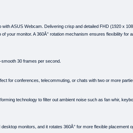
B‡j±ªmdU
থেকে
যে
কো
এই
সুবিধা
শুধুমাত্র
ব্রাঞ্চ
থেক
একটি
অর্ডারের
পরিমাণ
ন্যূনতম
৩, ৬, ৯
কিস্তির
সময়সীমা
এবং
dio with ASUS Webcam. Delivering crisp and detailed FHD (1920 x 1
ক্রেডিট
কার্ডের
মাধ্যমে
কেনার
f your monitor. A 360Â° rotation mechanism ensures flexibility for 
B‡j±ª
ইএমআই
এর
জন্য
Price"
প্রযোজ্য।
+
বিস্তারিত
জানতে
কল
করুন
ry-smooth 30 frames per second.
২১
টি
ব্যাংক
থেকে
ইএমআই
স
আল
আরাফাহ
ইসলামী
 for conferences, telecommuting, or chats with two or more parties 
৩, ৬, ৯
ব্র্যাক
ব্যাংক
এ
৩, ৬, ৯
ব্যাংক
এশিয়া
(
সিটি
ব্যাংক
আমেরিকা
ming technology to filter out ambient noise such as fan whir, keybo
(
)
ঢাকা
ব্যাংক
সুইপইট
-
(
ডাচ
বাংলা
ব্যাংক
ইন্স
: ৩, ৬, 
ইস্টার্ন
ব্যাংক
: ৩, ৬, ৯
লংকা
বাংলা
এ
(
)
nd desktop monitors, and it rotates 360Â° for more flexible placement o
মেঘনা
ব্যাংক
স্মার্টপে