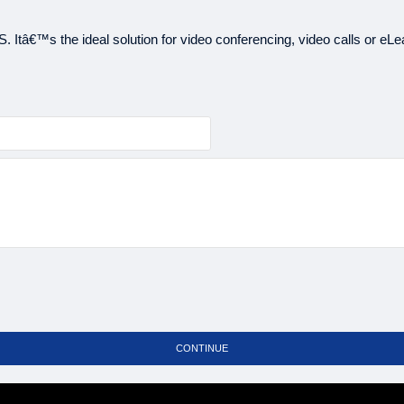
(
মার্কেন্টাইল
ব্যাংক
সিম
(
মিডল্যান্ড
ব্যাংক
সিম্
€™s the ideal solution for video conferencing, video calls or eLe
মিউচুয়াল
ট্রাস্ট
ব্যাংক
: ৩, ৬
এনআরবি
ব্যাংক
(
ওয়ান
ব্যাংক
স্মার্টই
(
প্রিমিয়ার
ব্যাংক
কমফো
: ৩, ৬, 
প্রাইম
ব্যাংক
: ৩,
সাউথ
ইস্ট
ব্যাংক
স্ট্যান্ডার্ড
চাটার্ড
ব্যাংক
(
):
ট্রাষ্ট
ব্যাংক
ইজিপে
ইউনাইটেড
কমার্শিয়াল
: ৩, 
কমিউনিটি
ব্যাংক
CONTINUE