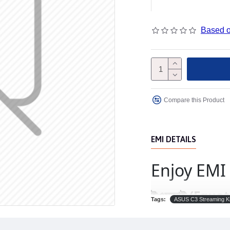
Based o
Compare this Product
EMI DETAILS
Enjoy EMI 
(Equat
ইএমআই
Tags:
ASUS C3 Streaming K