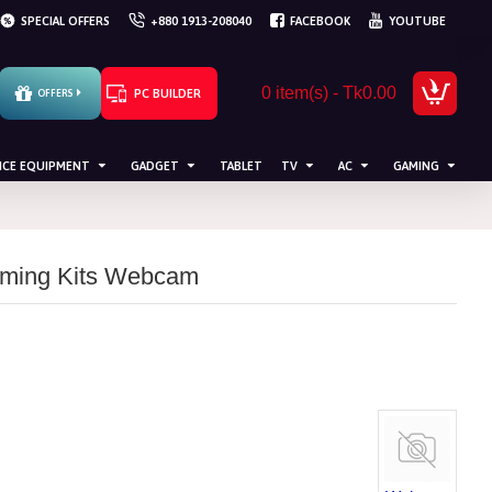
SPECIAL OFFERS
+880 1913-208040
FACEBOOK
YOUTUBE
0 item(s) - Tk0.00
PC BUILDER
OFFERS
ICE EQUIPMENT
GADGET
TABLET
TV
AC
GAMING
ming Kits Webcam