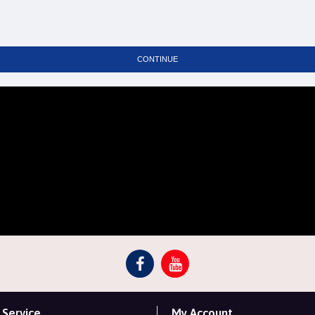
(
)
মেঘনা
ব্যাংক
স্মার্টপে
(
মার্কেন্টাইল
ব্যাংক
সিম
(
মিডল্যান্ড
ব্যাংক
সিম্
মিউচুয়াল
ট্রাস্ট
ব্যাংক
CONTINUE
: ৩, ৬
এনআরবি
ব্যাংক
(
ওয়ান
ব্যাংক
স্মার্টই
(
প্রিমিয়ার
ব্যাংক
কমফো
: ৩, ৬, 
প্রাইম
ব্যাংক
: ৩,
সাউথ
ইস্ট
ব্যাংক
স্ট্যান্ডার্ড
চাটার্ড
ব্যাংক
(
):
ট্রাষ্ট
ব্যাংক
ইজিপে
ইউনাইটেড
কমার্শিয়াল
: ৩, 
কমিউনিটি
ব্যাংক
Service
My Account