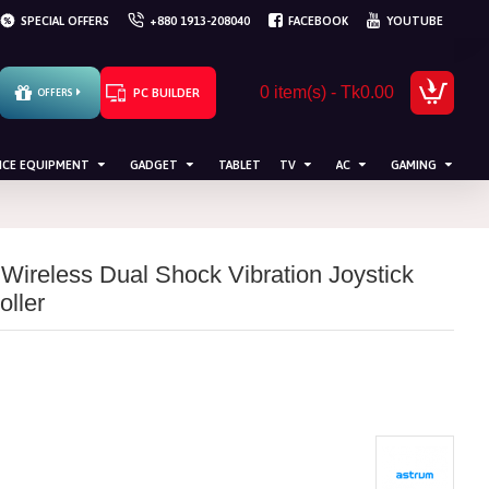
SPECIAL OFFERS
+880 1913-208040
FACEBOOK
YOUTUBE
0 item(s) - Tk0.00
PC BUILDER
OFFERS
ICE EQUIPMENT
GADGET
TABLET
TV
AC
GAMING
ireless Dual Shock Vibration Joystick
ller