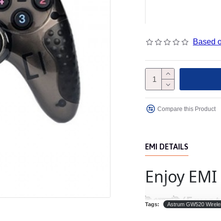
Based o
Compare this Product
EMI DETAILS
Enjoy EMI 
(Equat
ইএমআই
Tags:
Astrum GW520 Wireles