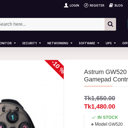
LOGIN
REGISTER
BLOG
ONITOR
SECURITY
NETWORKING
SOFTWARE
UPS
OFF
-10 %
Astrum GW520 W
Gamepad Contro
Tk1,650.00
Tk1,480.00
IN STOCK
Model
GW520