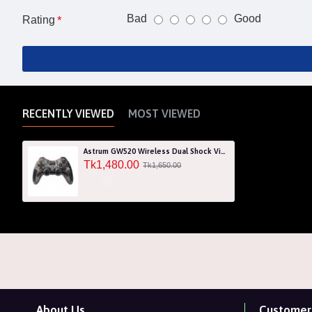
Bad
Good
Rating
RECENTLY VIEWED
MOST VIEWED
Astrum GW520 Wireless Dual Shock Vibration Joystick Gamepad Controller
Tk1,480.00
Tk1,650.00
About Us
Customer 