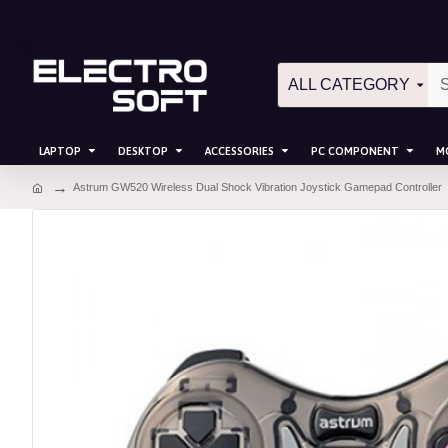
ALL CATEGORY
LAPTOP
DESKTOP
ACCESSORIES
PC COMPONENT
M
Astrum GW520 Wireless Dual Shock Vibration Joystick Gamepad Controller