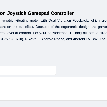
B‡j±ªmdU
থেকে
যে
কো
on Joystick Gamepad Controller
এই
সুবিধা
শুধুমাত্র
ব্রাঞ্চ
থেক
একটি
অর্ডারের
পরিমাণ
ন্যূনতম
tric vibrating motor with Dual Vibration Feedback, which provid
৩, ৬, ৯
কিস্তির
সময়সীমা
এবং
there on the battlefield. Because of the ergonomic design, the game
ক্রেডিট
কার্ডের
মাধ্যমে
কেনার
reat level of comfort. For your convenience, 12 firing buttons, 8 direc
B‡j±ª
ইএমআই
এর
জন্য
s XP/7/8/8.1/10), PS2/PS3, Android Phone, and Android TV Box. Th
Price"
প্রযোজ্য।
+
বিস্তারিত
জানতে
কল
করুন
২১
টি
ব্যাংক
থেকে
ইএমআই
স
আল
আরাফাহ
ইসলামী
৩, ৬, ৯
ব্র্যাক
ব্যাংক
এ
৩, ৬, ৯
ব্যাংক
এশিয়া
(
সিটি
ব্যাংক
আমেরিকা
(
)
ঢাকা
ব্যাংক
সুইপইট
-
(
ডাচ
বাংলা
ব্যাংক
ইন্স
: ৩, ৬, 
ইস্টার্ন
ব্যাংক
: ৩, ৬, ৯
লংকা
বাংলা
এ