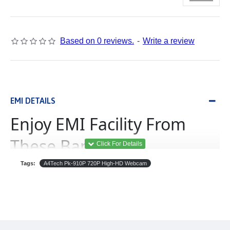
Based on 0 reviews.
-
Write a review
EMI DETAILS
Enjoy EMI Facility From
These Banks
Tags:
A4Tech Pk-910P 720P High-HD Webcam
(Equated Monthly
ইএমআই
Installment)
B‡j±ªmdU
থেকে
যে
কোন
পণ্য
ইএমআই
এর
আওতায়
কেনা
যাবে।