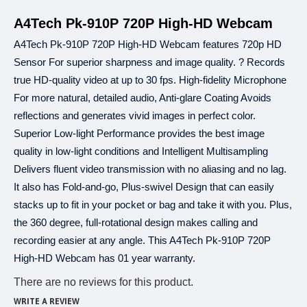
,
এই
সুবিধা
শুধুমাত্র
ব্রাঞ্চ
থেকে
কেনাকাটার
ক্ষেত্রে
পাওয়া
যাবে
অনলাইন
কেনাকাটায়
প
৫
,
A4Tech Pk-910P 720P High-HD Webcam
একটি
অর্ডারের
পরিমাণ
ন্যূনতম
হাজার
টাকা
হতে
হবে
ঐ
অর্ডার
ভুক্ত
একেকটি
আইট
৩, ৬, ৯
১২
কিস্তির
সময়সীমা
এবং
মাস।
A4Tech Pk-910P 720P High-HD Webcam features 720p HD
০%
ইন্টারেস্ট
এবং
অন্য
কোন
চার্জ
কাটা
হয়
না।
Sensor For superior sharpness and image quality. ? Records
ক্রেডিট
কার্ডের
মাধ্যমে
কেনার
ক্ষেত্রে
এই
সুবিধা
পাওয়া
যাবে।
true HD-quality video at up to 30 fps. High-fidelity Microphone
B‡j±ªmdU
"Re
ইএমআই
এর
জন্য
ওয়েবসাইট
বা
কোটেশনে
উল্লিখিত
শুধুমাত্র
Price"
For more natural, detailed audio, Anti-glare Coating Avoids
প্রযোজ্য।
+৮৮
09639259140
,
বিস্তারিত
জানতে
কল
করুন
reflections and generates vivid images in perfect color.
+৮৮
01913208040
Superior Low-light Performance provides the best image
quality in low-light conditions and Intelligent Multisampling
Delivers fluent video transmission with no aliasing and no lag.
২১
টি
ব্যাংক
থেকে
ইএমআই
সুবিধা
পাওয়া
যাবে।
৩, ৬, ৯
১২
It also has Fold-and-go, Plus-swivel Design that can easily
আল
আরাফাহ
ইসলামী
ব্যাংক
এবং
মাস
৩, ৬, ৯
১২
ব্র্যাক
ব্যাংক
এবং
মাস
stacks up to fit in your pocket or bag and take it with you. Plus,
৩, ৬, ৯
১২
ব্যাংক
এশিয়া
এবং
মাস
the 360 degree, full-rotational design makes calling and
(
): ৩, ৬, ৯
১২
সিটি
ব্যাংক
আমেরিকান
এক্সপ্রেস
কার্ড
এবং
মাস
recording easier at any angle. This A4Tech Pk-910P 720P
(
): ৩, ৬, ৯
১২
ঢাকা
ব্যাংক
সুইপইট
এবং
মাস
High-HD Webcam has 01 year warranty.
-
(
): ৩, ৬, ৯
১২
ডাচ
বাংলা
ব্যাংক
ইন্সটাপে
এবং
মাস
: ৩, ৬, ৯
১২
ইস্টার্ন
ব্যাংক
এবং
মাস
There are no reviews for this product.
: ৩, ৬, ৯
১২
লংকা
বাংলা
এবং
মাস
WRITE A REVIEW