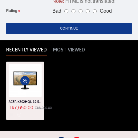
Note:
HTML is not translated!
Bad
Good
Rating
CONTINUE
RECENTLY VIEWED
MOST VIEWED
ACER K202HQL 19.5 Inch HD LED Monitor
Tk7,650.00
Tk8,200.00