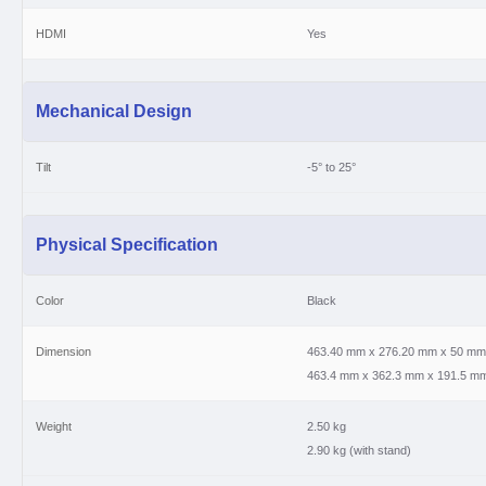
HDMI
Yes
Mechanical Design
Tilt
-5° to 25°
Physical Specification
Color
Black
Dimension
463.40 mm x 276.20 mm x 50 mm
463.4 mm x 362.3 mm x 191.5 mm 
Weight
2.50 kg
2.90 kg (with stand)