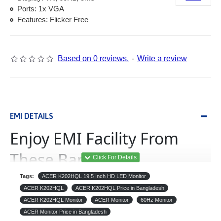
Ports: 1x VGA
Features: Flicker Free
Based on 0 reviews.
-
Write a review
EMI DETAILS
Enjoy EMI Facility From
These Banks
Tags:
ACER K202HQL 19.5 Inch HD LED Monitor
(Equated Monthly
ইএমআই
ACER K202HQL
ACER K202HQL Price in Bangladesh
Installment)
ACER K202HQL Monitor
ACER Monitor
60Hz Monitor
ACER Monitor Price in Bangladesh