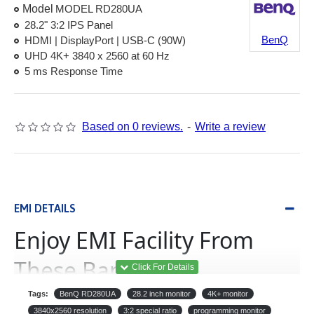
Model
MODEL RD280UA
28.2" 3:2 IPS Panel
BenQ
HDMI | DisplayPort | USB-C (90W)
UHD 4K+ 3840 x 2560 at 60 Hz
5 ms Response Time
Based on 0 reviews.
-
Write a review
EMI DETAILS
Enjoy EMI Facility From
These Banks
Tags:
BenQ RD280UA
28.2 inch monitor
4K+ monitor
(Equated Monthly
ইএমআই
3840x2560 resolution
3:2 special ratio
programming monitor