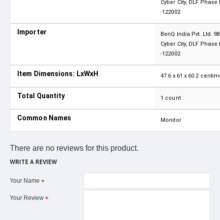
Cyber ​​City, DLF Phase
-122002
Importer
BenQ India Pvt. Ltd. 9B 
Cyber ​​City, DLF Phase
-122002
Item Dimensions: LxWxH
47.6 x 61 x 60.2 centim
Total Quantity
1 count
Common Names
Monitor
There are no reviews for this product.
WRITE A REVIEW
Your Name
Your Review