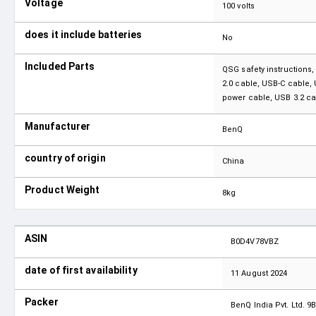
Voltage
‎100 volts
does it include batteries
No
Included Parts
‎QSG safety instructions
2.0 cable, USB-C cable,
power cable, USB 3.2 c
Manufacturer
‎BenQ
country of origin
‎China
Product Weight
‎8kg
ASIN
B0D4V78VBZ
date of first availability
11 August 2024
Packer
BenQ India Pvt. Ltd. 9B 