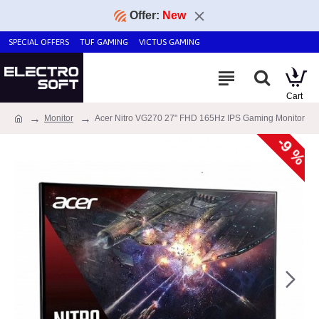
Offer:
New
SPECIAL OFFERS
TUF GAMING
VICTUS GAMING
Monitor
Acer Nitro VG270 27" FHD 165Hz IPS Gaming Monitor
-9 %