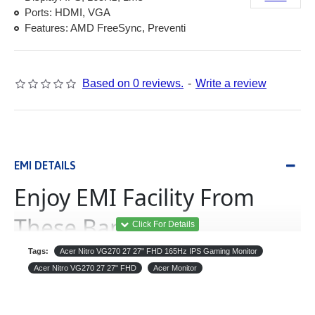
Ports: HDMI, VGA
Features: AMD FreeSync, Preventi
Based on 0 reviews.
-
Write a review
EMI DETAILS
Enjoy EMI Facility From
These Banks
Tags:
Acer Nitro VG270 27 27" FHD 165Hz IPS Gaming Monitor
(Equated Monthly
ইএমআই
Acer Nitro VG270 27 27" FHD
Acer Monitor
Installment)