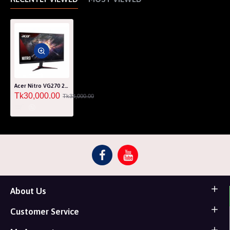
Acer Nitro VG270 27" FHD 165Hz IPS Gaming Monitor
Tk30,000.00
Tk33,000.00
About Us
Customer Service