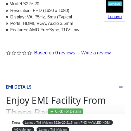
Model
S22e-20
Resolution: FHD (1920 x 1080)
Lenovo
Display: VA, 75Hz, 6ms (Typical
Ports: HDMI, VGA, Audio 3.5mm
Features: AMD FreeSync, TUV Low
Based on 0 reviews.
-
Write a review
EMI DETAILS
Enjoy EMI Facility From
These Banks
Tags:
Lenovo ThinkVision S22e-20 21.5 Inch FHD VA WLED HDMI
(Equated Monthly
ইএমআই
VGA Monitor
Lenovo ThinkVision