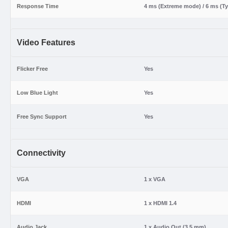
Response Time
4 ms (Extreme mode) / 6 ms (T
Video Features
Flicker Free
Yes
Low Blue Light
Yes
Free Sync Support
Yes
Connectivity
VGA
1 x VGA
HDMI
1 x HDMI 1.4
Audio Jack
1 x Audio Out (3.5 mm)