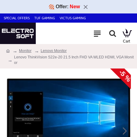
Offer:
New
SPECIAL OFFERS
TUF GAMING
VICTUS GAMING
Monitor
Lenovo Monitor
Lenovo ThinkVision S22e-20 21.5 Inch FHD VA WLED HDMI, VGA Monit
or
-5 %