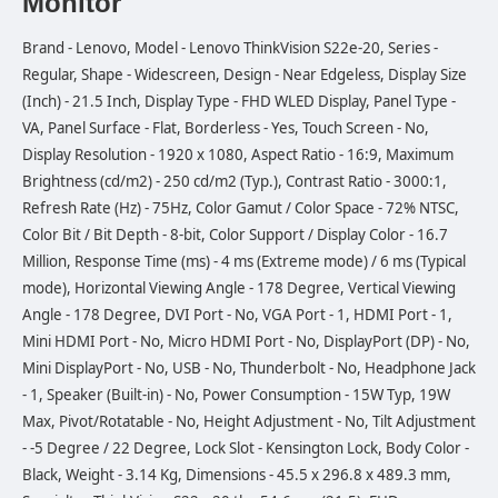
Monitor
Brand - Lenovo, Model - Lenovo ThinkVision S22e-20, Series -
Regular, Shape - Widescreen, Design - Near Edgeless, Display Size
(Inch) - 21.5 Inch, Display Type - FHD WLED Display, Panel Type -
VA, Panel Surface - Flat, Borderless - Yes, Touch Screen - No,
Display Resolution - 1920 x 1080, Aspect Ratio - 16:9, Maximum
Brightness (cd/m2) - 250 cd/m2 (Typ.), Contrast Ratio - 3000:1,
Refresh Rate (Hz) - 75Hz, Color Gamut / Color Space - 72% NTSC,
Color Bit / Bit Depth - 8-bit, Color Support / Display Color - 16.7
Million, Response Time (ms) - 4 ms (Extreme mode) / 6 ms (Typical
mode), Horizontal Viewing Angle - 178 Degree, Vertical Viewing
Angle - 178 Degree, DVI Port - No, VGA Port - 1, HDMI Port - 1,
Mini HDMI Port - No, Micro HDMI Port - No, DisplayPort (DP) - No,
Mini DisplayPort - No, USB - No, Thunderbolt - No, Headphone Jack
- 1, Speaker (Built-in) - No, Power Consumption - 15W Typ, 19W
Max, Pivot/Rotatable - No, Height Adjustment - No, Tilt Adjustment
- -5 Degree / 22 Degree, Lock Slot - Kensington Lock, Body Color -
Black, Weight - 3.14 Kg, Dimensions - 45.5 x 296.8 x 489.3 mm,