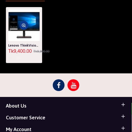
Lenovo ThinkVision S22e-20 21.5 Inch FHD VA WLED HDMI, VGA Monitor
Tk9,400.00
Tk9,900.00
About Us
Customer Service
My Account