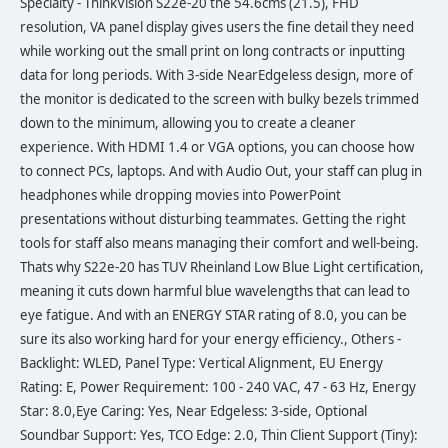
Specialty - ThinkVision S22e-20 the 54.6cms (21.5), FHD
resolution, VA panel display gives users the fine detail they need
while working out the small print on long contracts or inputting
data for long periods. With 3-side NearEdgeless design, more of
the monitor is dedicated to the screen with bulky bezels trimmed
down to the minimum, allowing you to create a cleaner
experience. With HDMI 1.4 or VGA options, you can choose how
to connect PCs, laptops. And with Audio Out, your staff can plug in
headphones while dropping movies into PowerPoint
presentations without disturbing teammates. Getting the right
tools for staff also means managing their comfort and well-being.
Thats why S22e-20 has TUV Rheinland Low Blue Light certification,
meaning it cuts down harmful blue wavelengths that can lead to
eye fatigue. And with an ENERGY STAR rating of 8.0, you can be
sure its also working hard for your energy efficiency., Others -
Backlight: WLED, Panel Type: Vertical Alignment, EU Energy
Rating: E, Power Requirement: 100 - 240 VAC, 47 - 63 Hz, Energy
Star: 8.0,Eye Caring: Yes, Near Edgeless: 3-side, Optional
Soundbar Support: Yes, TCO Edge: 2.0, Thin Client Support (Tiny):