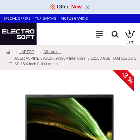
Offer:
New
SPECIAL OFFERS
TUF GAMING
VICTUS GAMING
LAPTOP
All Laptop
ACER ASPIRE 3 A315-59-390P Intel Core i3 1215U 8GB RAM 512GB S
SD 15.6 Inch FHD Laptop
-3 %