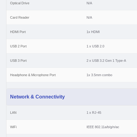
Optical Drive
N/A
Card Reader
N/A
HDMI Port
1x HDMI
USB 2 Port
1 x USB 2.0
USB 3 Port
2 x USB 3.2 Gen 1 Type-A
Headphone & Microphone Port
1x 3.5mm combo
Network & Connectivity
LAN
1 x RJ-45
WiFi
IEEE 802.11a/b/g/n/ac