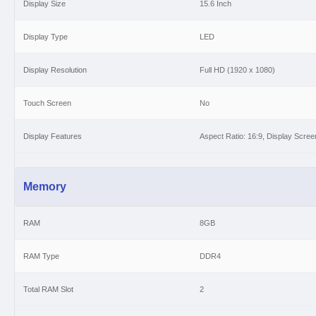
Display Size
15.6 Inch
(
): ৩, ৬, ৯
১২
প্রিমিয়ার
ব্যাংক
কমফোর্টপে
এবং
মাস
: ৩, ৬, ৯
১২
প্রাইম
ব্যাংক
এবং
মাস
Display Type
LED
: ৩, ৬, ৯
১২
সাউথ
ইস্ট
ব্যাংক
এবং
মাস
: ৩
৬
স্ট্যান্ডার্ড
চাটার্ড
ব্যাংক
এবং
মাস
Display Resolution
Full HD (1920 x 1080)
(
): ৩, ৬, ৯
১২
ট্রাষ্ট
ব্যাংক
ইজিপে
এবং
মাস
(
): ৩, ৬
৯
ইউনাইটেড
কমার্শিয়াল
ব্যাংক
ইউ
বাই
এবং
মাস
: ৩, ৬, ৯
১২
Touch Screen
No
কমিউনিটি
ব্যাংক
এবং
মাস
Display Features
Aspect Ratio: 16:9, Display Scr
Memory
RAM
8GB
RAM Type
DDR4
Total RAM Slot
2