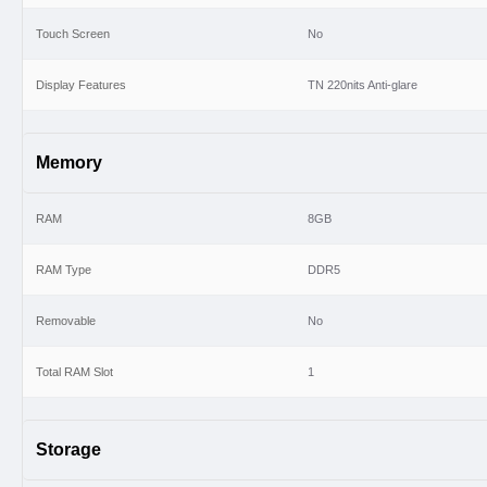
: ৩, ৬, ৯
১২
কমিউনিটি
ব্যাংক
এবং
মাস
Touch Screen
No
Display Features
TN 220nits Anti-glare
Memory
RAM
8GB
RAM Type
DDR5
Removable
No
Total RAM Slot
1
Storage