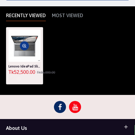
RECENTLY VIEWED
MOST VIEWED
Lenovo IdeaPad Slim 1 15AMN7 Ryzen 3 7320U 15.6" FHD Laptop
Tk52,500.00
Tk55,000.00
About Us