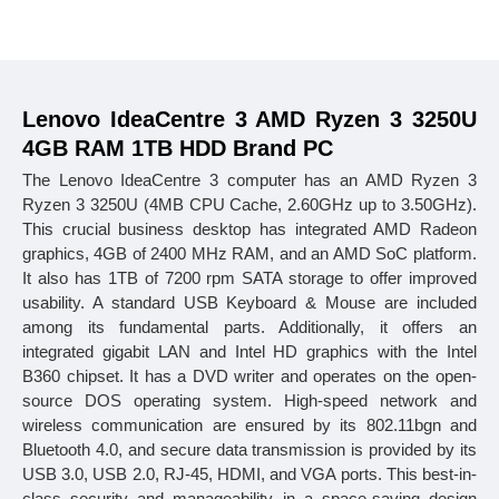
B‡j±ªmdU
থেকে
যে
কোন
পণ্য
ইএমআই
এর
আওতায়
কেনা
যাবে।
,
এই
সুবিধা
শুধুমাত্র
ব্রাঞ্চ
থেকে
কেনাকাটার
ক্ষেত্রে
পাওয়া
যাবে
অনলাইন
কেনাকাটায়
প
৫
,
একটি
অর্ডারের
পরিমাণ
ন্যূনতম
হাজার
টাকা
হতে
হবে
ঐ
অর্ডার
ভুক্ত
একেকটি
আইট
৩, ৬, ৯
১২
কিস্তির
সময়সীমা
এবং
মাস।
Lenovo IdeaCentre 3 AMD Ryzen 3 3250U
০%
ইন্টারেস্ট
এবং
অন্য
কোন
চার্জ
কাটা
হয়
না।
4GB RAM 1TB HDD Brand PC
ক্রেডিট
কার্ডের
মাধ্যমে
কেনার
ক্ষেত্রে
এই
সুবিধা
পাওয়া
যাবে।
B‡j±ªmdU
"Re
ইএমআই
এর
জন্য
ওয়েবসাইট
বা
কোটেশনে
উল্লিখিত
শুধুমাত্র
The Lenovo IdeaCentre 3 computer has an AMD Ryzen 3
Price"
প্রযোজ্য।
Ryzen 3 3250U (4MB CPU Cache, 2.60GHz up to 3.50GHz).
+৮৮
09639259140
,
বিস্তারিত
জানতে
কল
করুন
This crucial business desktop has integrated AMD Radeon
+৮৮
01913208040
graphics, 4GB of 2400 MHz RAM, and an AMD SoC platform.
It also has 1TB of 7200 rpm SATA storage to offer improved
usability. A standard USB Keyboard & Mouse are included
২১
টি
ব্যাংক
থেকে
ইএমআই
সুবিধা
পাওয়া
যাবে।
among its fundamental parts. Additionally, it offers an
৩, ৬, ৯
১২
আল
আরাফাহ
ইসলামী
ব্যাংক
এবং
মাস
integrated gigabit LAN and Intel HD graphics with the Intel
৩, ৬, ৯
১২
ব্র্যাক
ব্যাংক
এবং
মাস
B360 chipset. It has a DVD writer and operates on the open-
৩, ৬, ৯
১২
ব্যাংক
এশিয়া
এবং
মাস
source DOS operating system. High-speed network and
(
): ৩, ৬, ৯
১২
সিটি
ব্যাংক
আমেরিকান
এক্সপ্রেস
কার্ড
এবং
মাস
wireless communication are ensured by its 802.11bgn and
(
): ৩, ৬, ৯
১২
ঢাকা
ব্যাংক
সুইপইট
এবং
মাস
Bluetooth 4.0, and secure data transmission is provided by its
-
(
): ৩, ৬, ৯
১২
ডাচ
বাংলা
ব্যাংক
ইন্সটাপে
এবং
মাস
USB 3.0, USB 2.0, RJ-45, HDMI, and VGA ports. This best-in-
: ৩, ৬, ৯
১২
ইস্টার্ন
ব্যাংক
এবং
মাস
class security and manageability in a space-saving design