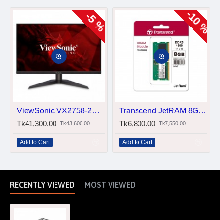
-10 %
-5 %
ViewSonic VX2758-2KP-MHD 27" 144Hz WQHD IPS Gaming Monitor
Transcend JetRAM 8GB DDR5 4800Mhz SO-DIMM Laptop RAM
Tk41,300.00
Tk6,800.00
Tk43,600.00
Tk7,550.00
Add to Cart
Add to Cart
RECENTLY VIEWED
MOST VIEWED