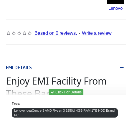
Lenovo
Based on 0 reviews.
-
Write a review
EMI DETAILS
Enjoy EMI Facility From
These Banks
Tags:
(Equated Monthly
ইএমআই
Lenovo IdeaCentre 3 AMD Ryzen 3 3250U 4GB RAM 1TB HDD Brand
Installment)
PC