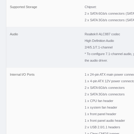
Supported Storage
Chipset:
2 x SATA 6Gb/s connectors (SATA
2 x SATA 3Gb/s connectors (SATA
Audio
Realtek® ALC887 codec
High Definition Audio
2/4/5.1/7.1-channel
* To configure 7.1-channel audio,
the audio driver.
Internal I/O Ports
1 x 24-pin ATX main power conne
1 x 4-pin ATX 12V power connect
2 x SATA 6Gb/s connectors
2 x SATA 3Gb/s connectors
1 x CPU fan header
1 x system fan header
1 x front panel header
1 x front panel audio header
2 x USB 2.0/1.1 headers
1 x Clear CMOS jumper