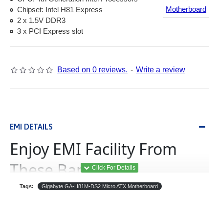
Motherboard
Chipset: Intel H81 Express
2 x 1.5V DDR3
3 x PCI Express slot
Based on 0 reviews.
-
Write a review
EMI DETAILS
Enjoy EMI Facility From
These Banks
Tags:
Gigabyte GA-H81M-DS2 Micro ATX Motherboard
(Equated Monthly
ইএমআই
Installment)