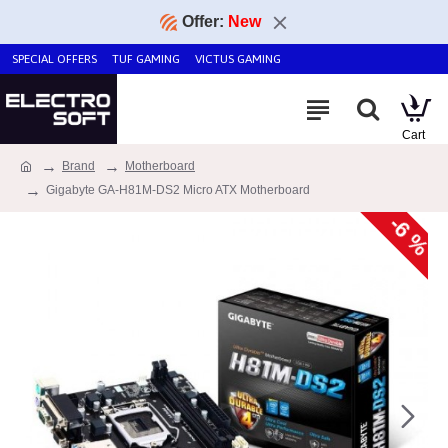
Offer:
New
SPECIAL OFFERS
TUF GAMING
VICTUS GAMING
Brand
Motherboard
Gigabyte GA-H81M-DS2 Micro ATX Motherboard
-6 %