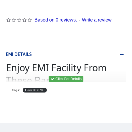
Based on 0 reviews.
-
Write a review
EMI DETAILS
Enjoy EMI Facility From
These Banks
Tags:
Havit KB878L
(Equated Monthly
ইএমআই
Installment)
B‡j±ªmdU
থেকে
যে
কোন
পণ্য
ইএমআই
এর
আওতায়
কেনা
যাবে।
,
এই
সুবিধা
শুধুমাত্র
ব্রাঞ্চ
থেকে
কেনাকাটার
ক্ষেত্রে
পাওয়া
যাবে
অনলাইন
কেনাকাটায়
প