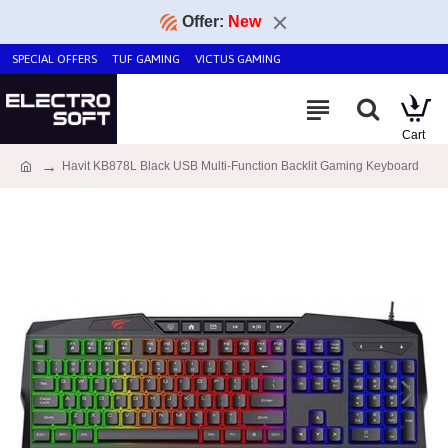
Offer:
New
SPECIAL OFFERS
TUF GAMING
VICTUS GAMING
Havit KB878L Black USB Multi-Function Backlit Gaming Keyboard