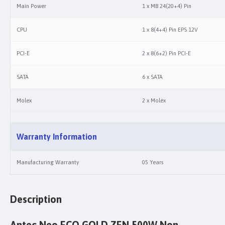
Main Power
1 x MB 24(20+4) Pin
CPU
1 x 8(4+4) Pin EPS 12V
PCI-E
2 x 8(6+2) Pin PCI-E
SATA
6 x SATA
Molex
2 x Molex
Warranty Information
Manufacturing Warranty
05 Years
Description
Antec Neo ECO GOLD ZEN 500W Non