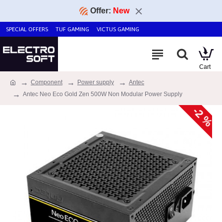
Offer:
New
SPECIAL OFFERS
TUF GAMING
VICTUS GAMING
Component
Power supply
Antec
Antec Neo Eco Gold Zen 500W Non Modular Power Supply
-2 %