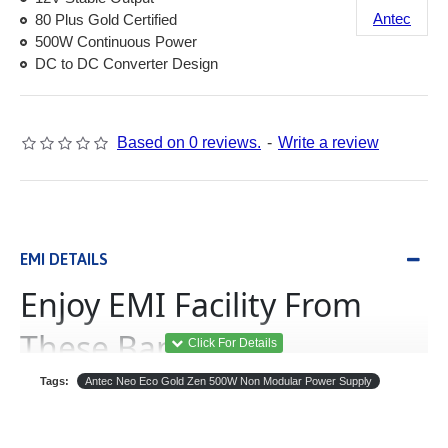
Antec
80 Plus Gold Certified
500W Continuous Power
DC to DC Converter Design
Based on 0 reviews.
-
Write a review
EMI DETAILS
Enjoy EMI Facility From
These Banks
Tags:
Antec Neo Eco Gold Zen 500W Non Modular Power Supply
(Equated Monthly
ইএমআই
Installment)