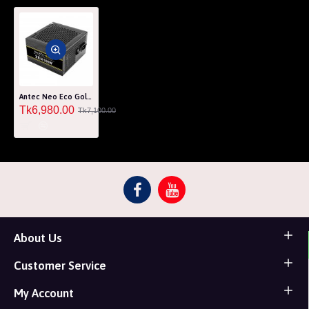
Antec Neo Eco Gold Zen 500W Non Modular Power Supply
Tk6,980.00
Tk7,100.00
About Us
Customer Service
My Account