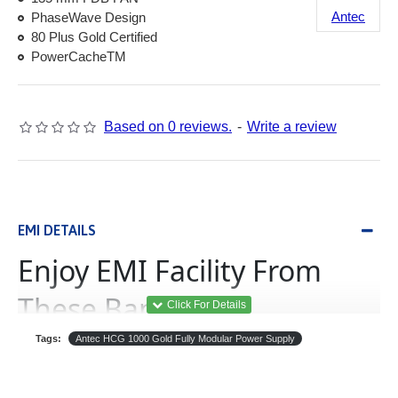
Antec
PhaseWave Design
80 Plus Gold Certified
PowerCacheTM
Based on 0 reviews.
-
Write a review
EMI DETAILS
Enjoy EMI Facility From
These Banks
Tags:
Antec HCG 1000 Gold Fully Modular Power Supply
(Equated Monthly
ইএমআই
Installment)