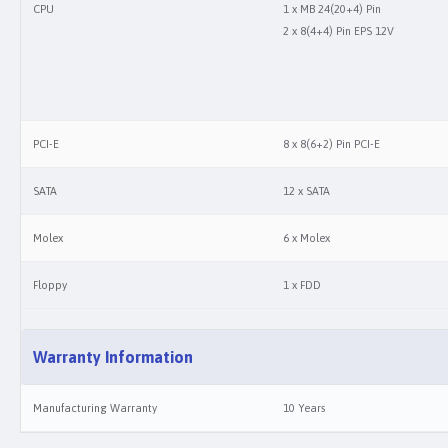
CPU
1 x MB 24(20+4) Pin
2 x 8(4+4) Pin EPS 12V
PCI-E
8 x 8(6+2) Pin PCI-E
SATA
12 x SATA
Molex
6 x Molex
Floppy
1 x FDD
Warranty Information
Manufacturing Warranty
10 Years