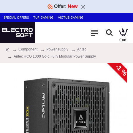
Offer:
New
SPECIAL OFFERS
TUF GAMING
VICTUS GAMING
Component
Power supply
Antec
Antec HCG 1000 Gold Fully Modular Power Supply
-1 %