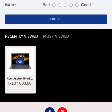
Bad
Good
Rating
CONTINUE
RECENTLY VIEWED
MOST VIEWED
Acer Aspire 5M-A515-58GM Gaming Laptop Intel® Core i5 13th Gen, 16GB DDR4 Ram, 512GB NVMe SSD, Nvidia RTX 2050 4GB GDDR6 Graphics, 15.6" FHD IPS
Tk107,000.00