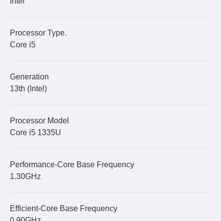
Intel
(
): ৩, ৬, ৯
১২
ওয়ান
ব্যাংক
স্মার্টইমআই
এবং
মাস
(
): ৩, ৬, ৯
১২
প্রিমিয়ার
ব্যাংক
কমফোর্টপে
এবং
মাস
: ৩, ৬, ৯
১২
প্রাইম
ব্যাংক
এবং
মাস
Processor Type.
: ৩, ৬, ৯
১২
সাউথ
ইস্ট
ব্যাংক
এবং
মাস
Core i5
: ৩
৬
স্ট্যান্ডার্ড
চাটার্ড
ব্যাংক
এবং
মাস
(
): ৩, ৬, ৯
১২
ট্রাষ্ট
ব্যাংক
ইজিপে
এবং
মাস
(
): ৩, ৬
৯
ইউনাইটেড
কমার্শিয়াল
ব্যাংক
ইউ
বাই
এবং
মাস
Generation
: ৩, ৬, ৯
১২
কমিউনিটি
ব্যাংক
এবং
মাস
13th (Intel)
Processor Model
Core i5 1335U
Performance-Core Base Frequency
1.30GHz
Efficient-Core Base Frequency
0.90GHz