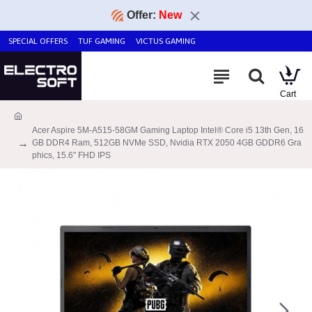
Offer:
New
SPECIAL OFFERS
TUF GAMING
VICTUS GAMING
Acer Aspire 5M-A515-58GM Gaming Laptop Intel® Core i5 13th Gen, 16
GB DDR4 Ram, 512GB NVMe SSD, Nvidia RTX 2050 4GB GDDR6 Gra
phics, 15.6" FHD IPS